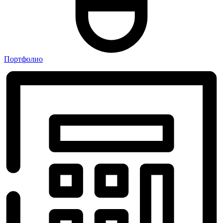
Портфолио
Бесплатно
получите 1 из 
подарков!
Разыгрываем скидки
и подарки тол
Только первое вращение и
подарок!
Введите телефон и получите приз 